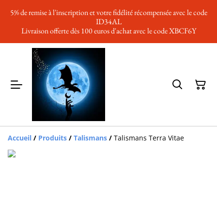
5% de remise à l'inscription et votre fidélité récompensée avec le code
ID34AL
Livraison offerte dès 100 euros d'achat avec le code XBCF6Y
Accueil
/
Produits
/
Talismans
/
Talismans Terra Vitae