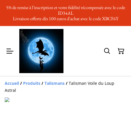
5% de remise à l'inscription et votre fidélité récompensée avec le code
ID34AL
Livraison offerte dès 100 euros d'achat avec le code XBCF6Y
Accueil
/
Produits
/
Talismans
/
Talisman Voile du Loup
Astral