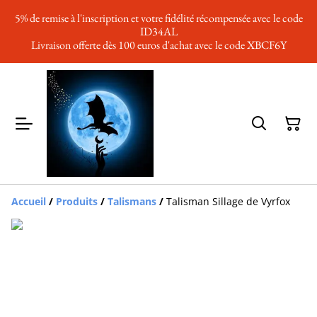
5% de remise à l'inscription et votre fidélité récompensée avec le code
ID34AL
Livraison offerte dès 100 euros d'achat avec le code XBCF6Y
Accueil
/
Produits
/
Talismans
/
Talisman Sillage de Vyrfox