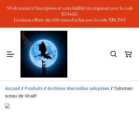
5% de remise à l'inscription et votre fidélité récompensée avec le code
ID34AL
Livraison offerte dès 100 euros d'achat avec le code XBCF6Y
Accueil
/
Produits
/
Archives Merveilles adoptées
/
Talisman
sceau de Viraël