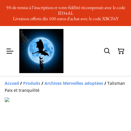
5% de remise à l'inscription et votre fidélité récompensée avec le code
ID34AL
Livraison offerte dès 100 euros d'achat avec le code XBCF6Y
Accueil
/
Produits
/
Archives Merveilles adoptées
/
Talisman
Paix et tranquilité