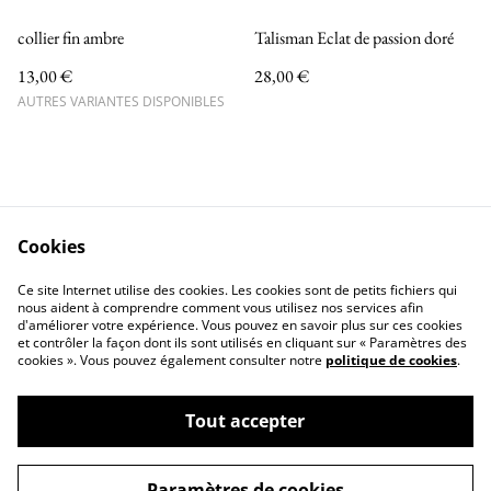
collier fin ambre
Talisman Eclat de passion doré
13,00 €
28,00 €
AUTRES VARIANTES DISPONIBLES
Cookies
Contactez-nous
Conditions
Ce site Internet utilise des cookies. Les cookies sont de petits fichiers qui
Politique de confidentialité
Politique de cookies
nous aident à comprendre comment vous utilisez nos services afin
d'améliorer votre expérience. Vous pouvez en savoir plus sur ces cookies
et contrôler la façon dont ils sont utilisés en cliquant sur « Paramètres des
cookies ». Vous pouvez également consulter notre
politique de cookies
.
Tout accepter
©
2026
Les pierres du Dragon
Paramètres de cookies