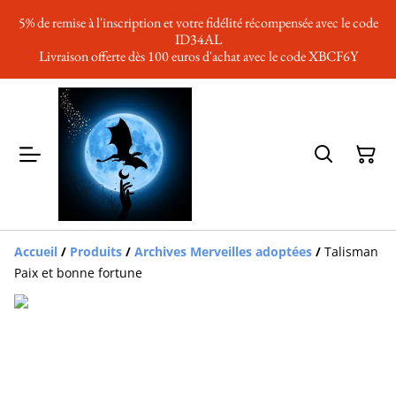
5% de remise à l'inscription et votre fidélité récompensée avec le code
ID34AL
Livraison offerte dès 100 euros d'achat avec le code XBCF6Y
Accueil
/
Produits
/
Archives Merveilles adoptées
/
Talisman
Paix et bonne fortune