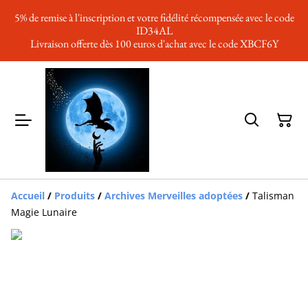
5% de remise à l'inscription et votre fidélité récompensée avec le code
ID34AL
Livraison offerte dès 100 euros d'achat avec le code XBCF6Y
Accueil
/
Produits
/
Archives Merveilles adoptées
/
Talisman
Magie Lunaire