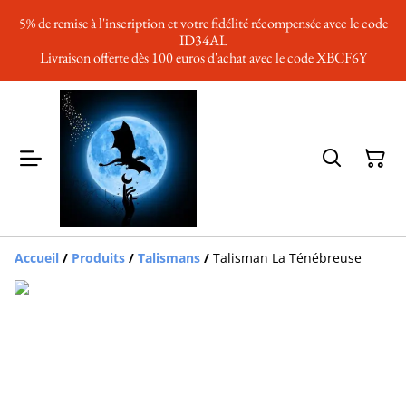
5% de remise à l'inscription et votre fidélité récompensée avec le code
ID34AL
Livraison offerte dès 100 euros d'achat avec le code XBCF6Y
Accueil
/
Produits
/
Talismans
/
Talisman La Ténébreuse