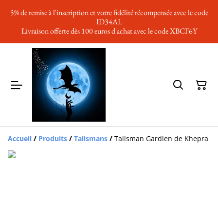
5% de remise à l'inscription et votre fidélité récompensée avec le code
ID34AL
Livraison offerte dès 100 euros d'achat avec le code XBCF6Y
Accueil
/
Produits
/
Talismans
/
Talisman Gardien de Khepra