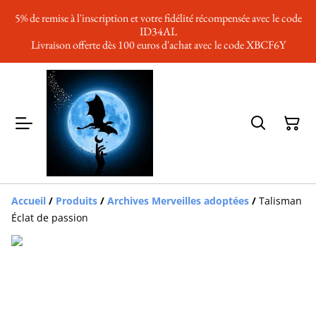
5% de remise à l'inscription et votre fidélité récompensée avec le code
ID34AL
Livraison offerte dès 100 euros d'achat avec le code XBCF6Y
Accueil
/
Produits
/
Archives Merveilles adoptées
/
Talisman
Éclat de passion