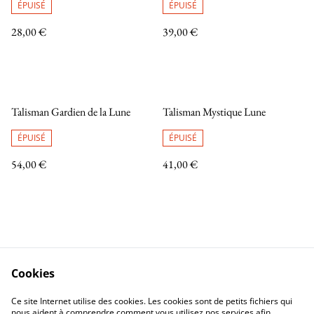
ÉPUISÉ
ÉPUISÉ
28,00 €
39,00 €
Talisman Gardien de la Lune
Talisman Mystique Lune
ÉPUISÉ
ÉPUISÉ
54,00 €
41,00 €
Cookies
Contactez-nous
Conditions
Ce site Internet utilise des cookies. Les cookies sont de petits fichiers qui
Politique de confidentialité
Politique de cookies
nous aident à comprendre comment vous utilisez nos services afin