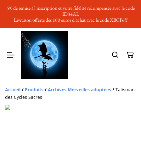
5% de remise à l'inscription et votre fidélité récompensée avec le code
ID34AL
Livraison offerte dès 100 euros d'achat avec le code XBCF6Y
Accueil
/
Produits
/
Archives Merveilles adoptées
/
Talisman
des Cycles Sacrés