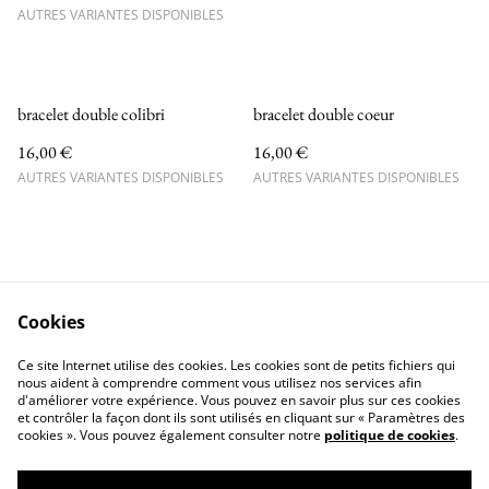
AUTRES VARIANTES DISPONIBLES
bracelet double colibri
bracelet double coeur
16,00 €
16,00 €
AUTRES VARIANTES DISPONIBLES
AUTRES VARIANTES DISPONIBLES
Cookies
Contactez-nous
Conditions
Ce site Internet utilise des cookies. Les cookies sont de petits fichiers qui
Politique de confidentialité
Politique de cookies
nous aident à comprendre comment vous utilisez nos services afin
d'améliorer votre expérience. Vous pouvez en savoir plus sur ces cookies
et contrôler la façon dont ils sont utilisés en cliquant sur « Paramètres des
cookies ». Vous pouvez également consulter notre
politique de cookies
.