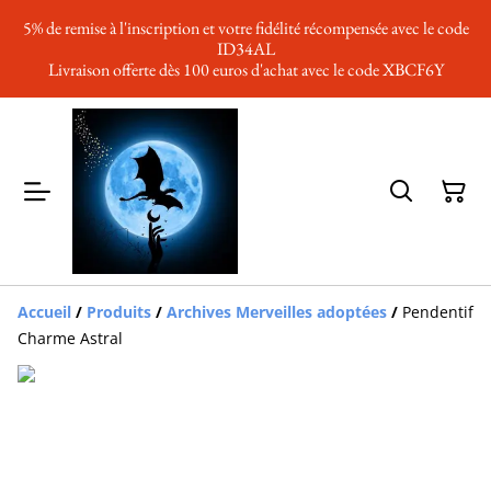
5% de remise à l'inscription et votre fidélité récompensée avec le code
ID34AL
Livraison offerte dès 100 euros d'achat avec le code XBCF6Y
Accueil
/
Produits
/
Archives Merveilles adoptées
/
Pendentif
Charme Astral