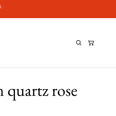
AL
in quartz rose