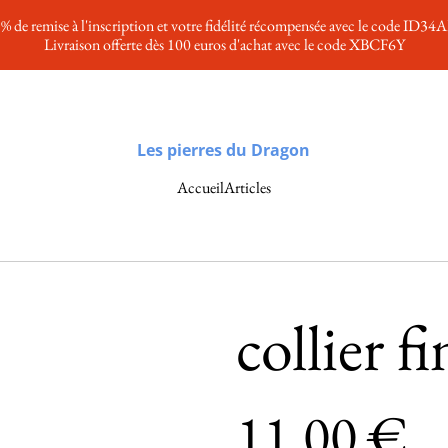
% de remise à l'inscription et votre fidélité récompensée avec le code ID34
Livraison offerte dès 100 euros d'achat avec le code XBCF6Y
Les pierres du Dragon
Accueil
Articles
collier f
11,00 €