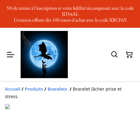
5% de remise à l'inscription et votre fidélité récompensée avec le code
ID34AL
Livraison offerte dès 100 euros d'achat avec le code XBCF6Y
Accueil
/
Produits
/
Bracelets
/
Bracelet lâcher prise et
stress