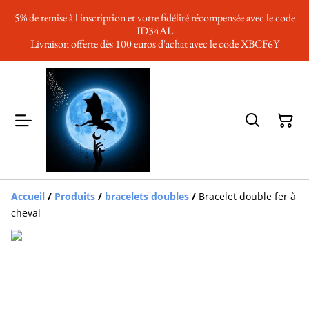
5% de remise à l'inscription et votre fidélité récompensée avec le code
ID34AL
Livraison offerte dès 100 euros d'achat avec le code XBCF6Y
Accueil
/
Produits
/
bracelets doubles
/
Bracelet double fer à
cheval