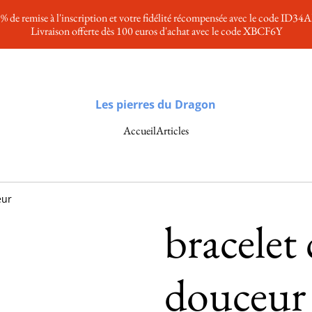
% de remise à l'inscription et votre fidélité récompensée avec le code ID34
Livraison offerte dès 100 euros d'achat avec le code XBCF6Y
Les pierres du Dragon
Accueil
Articles
eur
bracelet
douceur