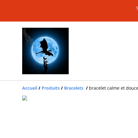
5
Accueil
/
Produits
/
Bracelets
/
bracelet calme et douc