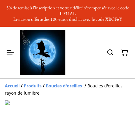
5% de remise à l'inscription et votre fidélité récompensée avec le code
ID34AL
Livraison offerte dès 100 euros d'achat avec le code XBCF6Y
Accueil
/
Produits
/
Boucles d'oreilles
/
Boucles d'oreilles
rayon de lumière