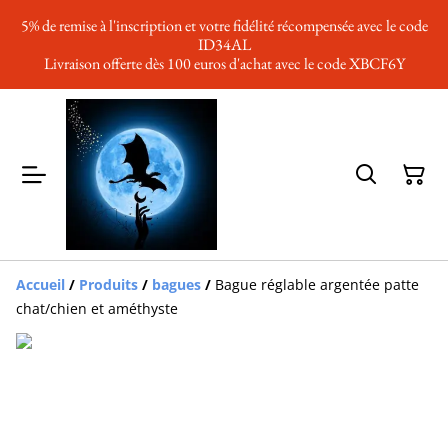
5% de remise à l'inscription et votre fidélité récompensée avec le code
ID34AL
Livraison offerte dès 100 euros d'achat avec le code XBCF6Y
Accueil
/
Produits
/
bagues
/
Bague réglable argentée patte
chat/chien et améthyste